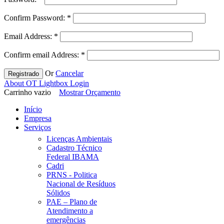
Confirm Password:
*
Email Address:
*
Confirm email Address:
*
Or
Cancelar
Registrado
About OT Lightbox Login
Carrinho vazio
Mostrar Orçamento
Início
Empresa
Serviços
Licenças Ambientais
Cadastro Técnico
Federal IBAMA
Cadri
PRNS - Politica
Nacional de Resíduos
Sólidos
PAE – Plano de
Atendimento a
emergências