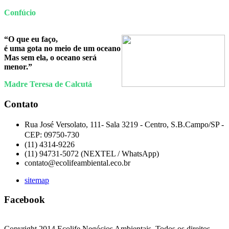
Confúcio
“O que eu faço,
é uma gota no meio de um oceano
Mas sem ela, o oceano será
menor.”
Madre Teresa de Calcutá
Contato
Rua José Versolato, 111- Sala 3219 -
Centro, S.B.Campo/SP -
CEP:
09750-730
(11) 4314-9226
(11) 94731-5072 (NEXTEL / WhatsApp)
contato@ecolifeambiental.eco.br
sitemap
Facebook
Copyright 2014 Ecolife Negócios Ambientais. Todos os direitos