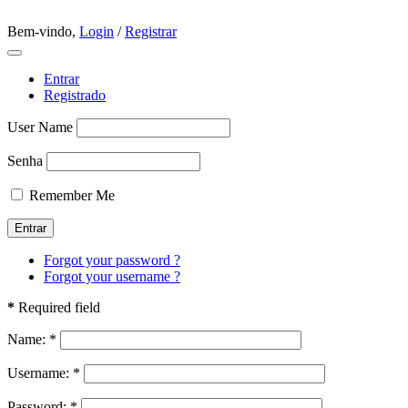
Bem-vindo,
Login
/
Registrar
Entrar
Registrado
User Name
Senha
Remember Me
Forgot your password ?
Forgot your username ?
*
Required field
Name:
*
Username:
*
Password:
*