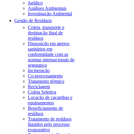
Jurídico
Análises Ambientais
Investigação Ambiental
Gestão de Resíduos
Coleta, transporte e
destinação final de
resíduos
Disposição em aterros
sanitários em
conformidade com as
normas internacionais de
segurança
Incineração
Co-processamento
Tratamento térmico
Reciclagem
Coleta Seletiva
Locação de caçambas e
equipamentos
Beneficiamento de
resíduos
Tratamento de resíduos
líquidos pelo processo
evaporativo