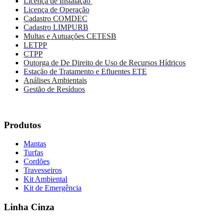
Licença de Instalação
Licença de Operação
Cadastro COMDEC
Cadastro LIMPURB
Multas e Autuações CETESB
LETPP
CTPP
Outorga de De Direito de Uso de Recursos Hídricos
Estação de Tratamento e Efluentes ETE
Análises Ambientais
Gestão de Resíduos
Produtos
Mantas
Turfas
Cordões
Travesseiros
Kit Ambiental
Kit de Emergência
Linha Cinza