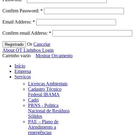
Confirm Password:
*
Email Address:
*
Confirm email Address:
*
Or
Cancelar
Registrado
About OT Lightbox Login
Carrinho vazio
Mostrar Orçamento
Início
Empresa
Serviços
Licenças Ambientais
Cadastro Técnico
Federal IBAMA
Cadri
PRNS - Politica
Nacional de Resíduos
Sólidos
PAE – Plano de
Atendimento a
emergências