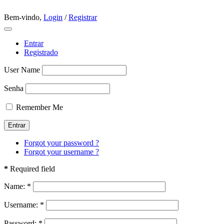
Bem-vindo,
Login
/
Registrar
Entrar
Registrado
User Name
Senha
Remember Me
Forgot your password ?
Forgot your username ?
*
Required field
Name:
*
Username:
*
Password:
*