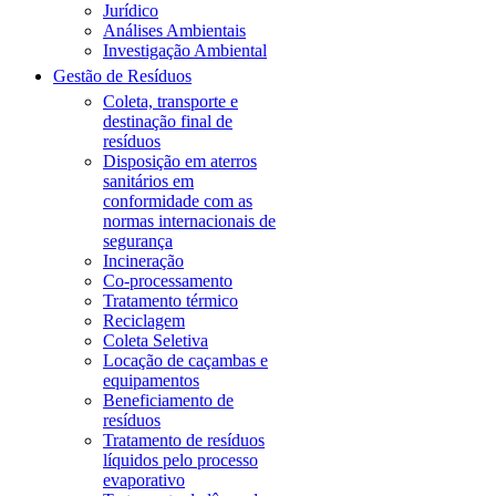
Jurídico
Análises Ambientais
Investigação Ambiental
Gestão de Resíduos
Coleta, transporte e
destinação final de
resíduos
Disposição em aterros
sanitários em
conformidade com as
normas internacionais de
segurança
Incineração
Co-processamento
Tratamento térmico
Reciclagem
Coleta Seletiva
Locação de caçambas e
equipamentos
Beneficiamento de
resíduos
Tratamento de resíduos
líquidos pelo processo
evaporativo