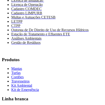
Licença de Instalação
Licença de Operação
Cadastro COMDEC
Cadastro LIMPURB
Multas e Autuações CETESB
LETPP
CTPP
Outorga de De Direito de Uso de Recursos Hídricos
Estação de Tratamento e Efluentes ETE
Análises Ambientais
Gestão de Resíduos
Produtos
Mantas
Turfas
Cordões
Travesseiros
Kit Ambiental
Kit de Emergência
Linha branca