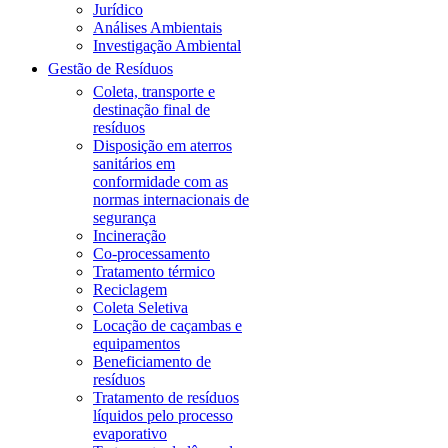
Jurídico
Análises Ambientais
Investigação Ambiental
Gestão de Resíduos
Coleta, transporte e
destinação final de
resíduos
Disposição em aterros
sanitários em
conformidade com as
normas internacionais de
segurança
Incineração
Co-processamento
Tratamento térmico
Reciclagem
Coleta Seletiva
Locação de caçambas e
equipamentos
Beneficiamento de
resíduos
Tratamento de resíduos
líquidos pelo processo
evaporativo