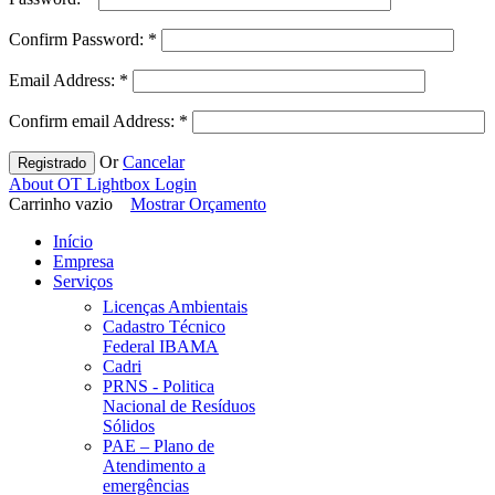
Confirm Password:
*
Email Address:
*
Confirm email Address:
*
Or
Cancelar
Registrado
About OT Lightbox Login
Carrinho vazio
Mostrar Orçamento
Início
Empresa
Serviços
Licenças Ambientais
Cadastro Técnico
Federal IBAMA
Cadri
PRNS - Politica
Nacional de Resíduos
Sólidos
PAE – Plano de
Atendimento a
emergências