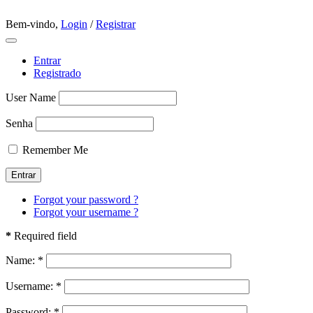
Bem-vindo,
Login
/
Registrar
Entrar
Registrado
User Name
Senha
Remember Me
Forgot your password ?
Forgot your username ?
*
Required field
Name:
*
Username:
*
Password:
*