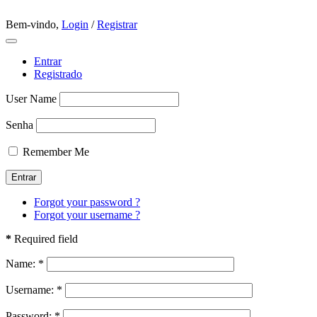
Bem-vindo,
Login
/
Registrar
Entrar
Registrado
User Name
Senha
Remember Me
Forgot your password ?
Forgot your username ?
*
Required field
Name:
*
Username:
*
Password:
*