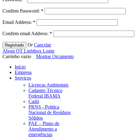
Confirm Password:
*
Email Address:
*
Confirm email Address:
*
Or
Cancelar
Registrado
About OT Lightbox Login
Carrinho vazio
Mostrar Orçamento
Início
Empresa
Serviços
Licenças Ambientais
Cadastro Técnico
Federal IBAMA
Cadri
PRNS - Politica
Nacional de Resíduos
Sólidos
PAE – Plano de
Atendimento a
emergências