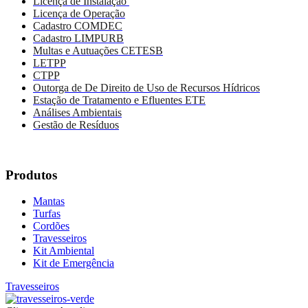
Licença de Instalação
Licença de Operação
Cadastro COMDEC
Cadastro LIMPURB
Multas e Autuações CETESB
LETPP
CTPP
Outorga de De Direito de Uso de Recursos Hídricos
Estação de Tratamento e Efluentes ETE
Análises Ambientais
Gestão de Resíduos
Produtos
Mantas
Turfas
Cordões
Travesseiros
Kit Ambiental
Kit de Emergência
Travesseiros