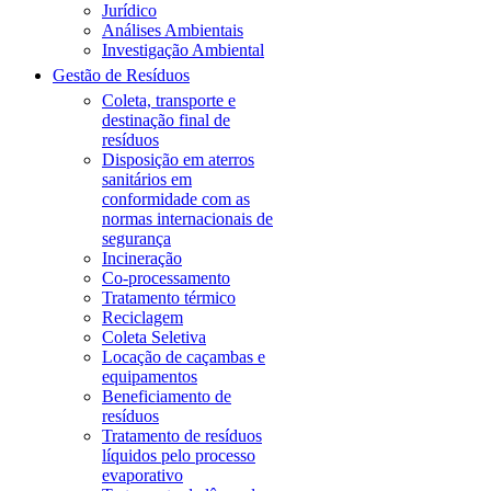
Jurídico
Análises Ambientais
Investigação Ambiental
Gestão de Resíduos
Coleta, transporte e
destinação final de
resíduos
Disposição em aterros
sanitários em
conformidade com as
normas internacionais de
segurança
Incineração
Co-processamento
Tratamento térmico
Reciclagem
Coleta Seletiva
Locação de caçambas e
equipamentos
Beneficiamento de
resíduos
Tratamento de resíduos
líquidos pelo processo
evaporativo